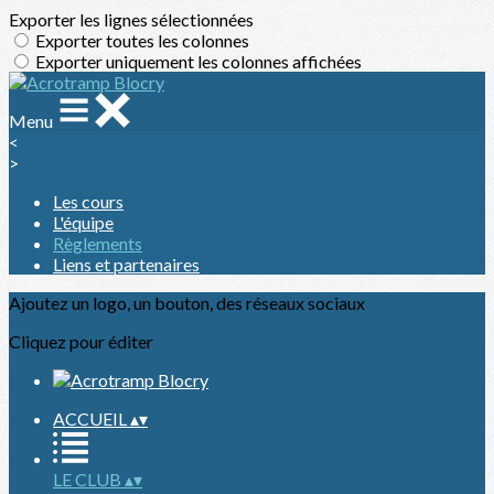
Exporter les lignes sélectionnées
Exporter toutes les colonnes
Exporter uniquement les colonnes affichées
Menu
<
>
Les cours
L'équipe
Règlements
Liens et partenaires
Ajoutez un logo, un bouton, des réseaux sociaux
Cliquez pour éditer
ACCUEIL
▴
▾
LE CLUB
▴
▾