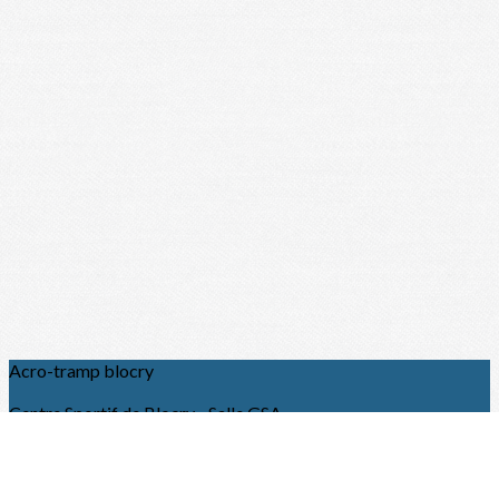
Acro-tramp blocry
Centre Sportif de Blocry - Salle GSA
1, place des sports
1348 Louvain-la-neuve
acrotramp@hotmail.com