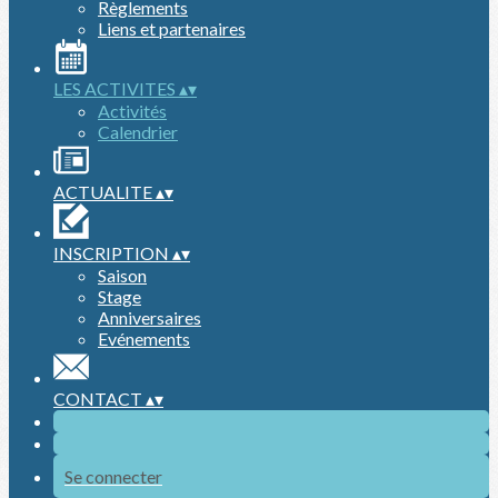
Règlements
Liens et partenaires
LES ACTIVITES
▴
▾
Activités
Calendrier
ACTUALITE
▴
▾
INSCRIPTION
▴
▾
Saison
Stage
Anniversaires
Evénements
CONTACT
▴
▾
Se connecter