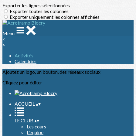
Exporter les lignes sélectionnées
Exporter toutes les colonnes
Exporter uniquement les colonnes affichées
Menu
<
>
Activités
Calendrier
Ajoutez un logo, un bouton, des réseaux sociaux
Cliquez pour éditer
ACCUEIL
▴
▾
LE CLUB
▴
▾
Les cours
L'équipe