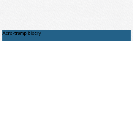
Acro-tramp blocry
Centre Sportif de Blocry - Salle GSA
1, place des sports
1348 Louvain-la-neuve
acrotramp@hotmail.com
0479/822.513
Je m'abonne à la newsletter
OK
Plan du site
Licences
Mentions légales
CGUV